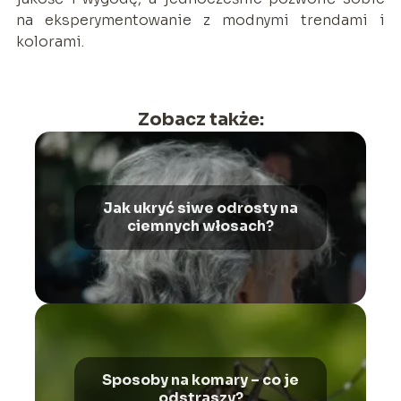
na eksperymentowanie z modnymi trendami i
kolorami.
Zobacz także:
Jak ukryć siwe odrosty na
ciemnych włosach?
Sposoby na komary – co je
odstraszy?