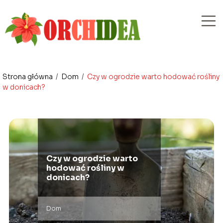
Strona główna
/
Dom
/
Czy w ogrodzie warto hodować rośliny
w donicach?
Czy w ogrodzie warto
hodować rośliny w
donicach?
Dom