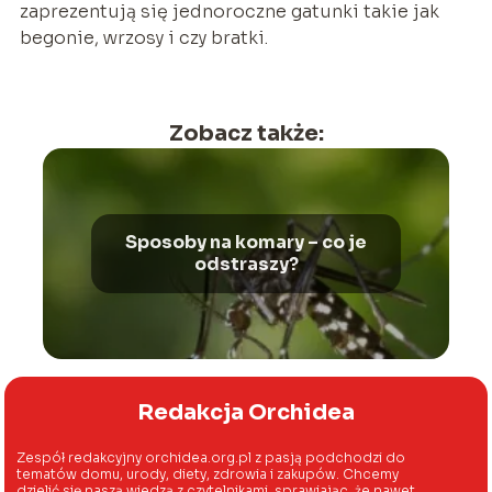
zaprezentują się jednoroczne gatunki takie jak
begonie, wrzosy i czy bratki.
Zobacz także:
Sposoby na komary – co je
odstraszy?
Redakcja Orchidea
Zespół redakcyjny orchidea.org.pl z pasją podchodzi do
tematów domu, urody, diety, zdrowia i zakupów. Chcemy
dzielić się naszą wiedzą z czytelnikami, sprawiając, że nawet