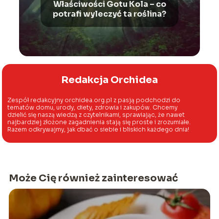
Właściwości Gotu Kola – co
potrafi wyleczyć ta roślina?
Redakcja Orchidea
Zespół redakcyjny orchidea.org.pl z pasją podchodzi do
tematów domu, urody, diety, zdrowia i zakupów. Chcemy
dzielić się naszą wiedzą z czytelnikami, sprawiając, że nawet
najbardziej złożone zagadnienia stają się proste i zrozumiałe.
Razem odkrywajmy, jak dbać o siebie i bliskich każdego dnia!
Może Cię również zainteresować